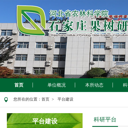
首页
单位概况
本所动态
科
您所在的位置：
首页
> 平台建设
科研平台
平台建设